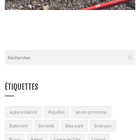
Aire de montage – Poste RTE
L'Argentiere
ÉTIQUETTES
aiglons blancs
Aiguilles
aix en provence
Batiment
Berwick
Bike park
briançon
Bucci
Béton
Coeur de Ville
Colaud