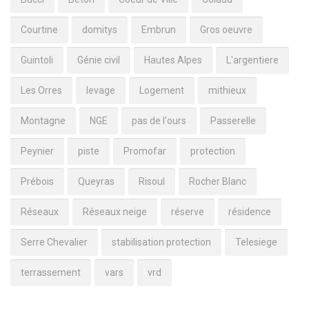
Courtine
domitys
Embrun
Gros oeuvre
Guintoli
Génie civil
Hautes Alpes
L'argentiere
Les Orres
levage
Logement
mithieux
Montagne
NGE
pas de l'ours
Passerelle
Peynier
piste
Promofar
protection
Prébois
Queyras
Risoul
Rocher Blanc
Réseaux
Réseaux neige
réserve
résidence
Serre Chevalier
stabilisation protection
Telesiege
terrassement
vars
vrd