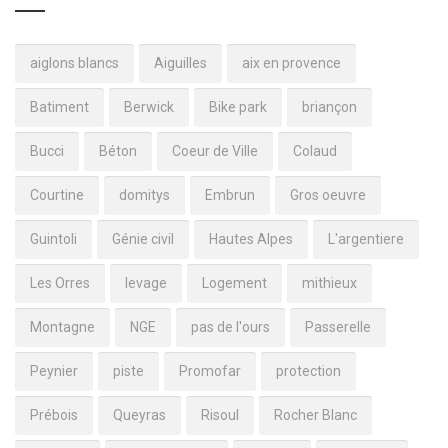
aiglons blancs
Aiguilles
aix en provence
Batiment
Berwick
Bike park
briançon
Bucci
Béton
Coeur de Ville
Colaud
Courtine
domitys
Embrun
Gros oeuvre
Guintoli
Génie civil
Hautes Alpes
L'argentiere
Les Orres
levage
Logement
mithieux
Montagne
NGE
pas de l'ours
Passerelle
Peynier
piste
Promofar
protection
Prébois
Queyras
Risoul
Rocher Blanc