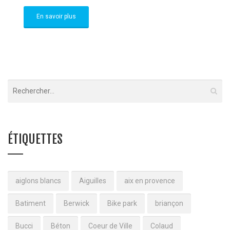
En savoir plus
ÉTIQUETTES
aiglons blancs
Aiguilles
aix en provence
Batiment
Berwick
Bike park
briançon
Bucci
Béton
Coeur de Ville
Colaud