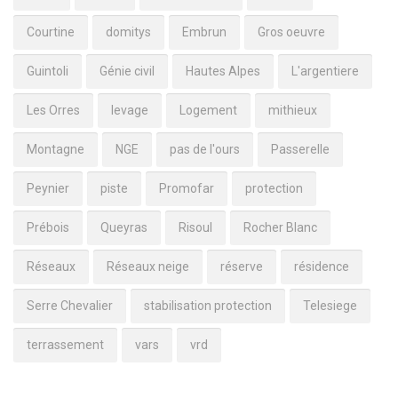
Courtine
domitys
Embrun
Gros oeuvre
Guintoli
Génie civil
Hautes Alpes
L'argentiere
Les Orres
levage
Logement
mithieux
Montagne
NGE
pas de l'ours
Passerelle
Peynier
piste
Promofar
protection
Prébois
Queyras
Risoul
Rocher Blanc
Réseaux
Réseaux neige
réserve
résidence
Serre Chevalier
stabilisation protection
Telesiege
terrassement
vars
vrd