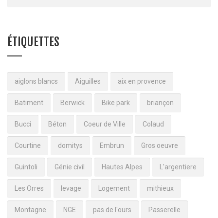
ÉTIQUETTES
aiglons blancs
Aiguilles
aix en provence
Batiment
Berwick
Bike park
briançon
Bucci
Béton
Coeur de Ville
Colaud
Courtine
domitys
Embrun
Gros oeuvre
Guintoli
Génie civil
Hautes Alpes
L'argentiere
Les Orres
levage
Logement
mithieux
Montagne
NGE
pas de l'ours
Passerelle