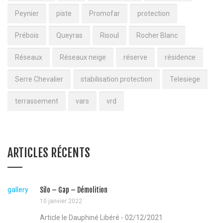
Peynier
piste
Promofar
protection
Prébois
Queyras
Risoul
Rocher Blanc
Réseaux
Réseaux neige
réserve
résidence
Serre Chevalier
stabilisation protection
Telesiege
terrassement
vars
vrd
ARTICLES RÉCENTS
gallery
Silo – Gap – Démolition
10 janvier 2022
Article le Dauphiné Libéré - 02/12/2021