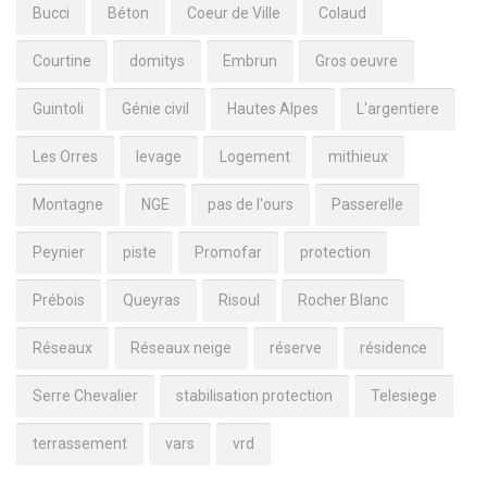
Bucci
Béton
Coeur de Ville
Colaud
Courtine
domitys
Embrun
Gros oeuvre
Guintoli
Génie civil
Hautes Alpes
L'argentiere
Les Orres
levage
Logement
mithieux
Montagne
NGE
pas de l'ours
Passerelle
Peynier
piste
Promofar
protection
Prébois
Queyras
Risoul
Rocher Blanc
Réseaux
Réseaux neige
réserve
résidence
Serre Chevalier
stabilisation protection
Telesiege
terrassement
vars
vrd