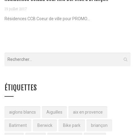
19 juillet 2017
Résidences CCB Coeur de ville pour PROMO...
ÉTIQUETTES
aiglons blancs
Aiguilles
aix en provence
Batiment
Berwick
Bike park
briançon