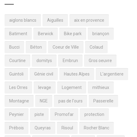
aiglons blancs
Aiguilles
aix en provence
Batiment
Berwick
Bike park
briançon
Bucci
Béton
Coeur de Ville
Colaud
Courtine
domitys
Embrun
Gros oeuvre
Guintoli
Génie civil
Hautes Alpes
L'argentiere
Les Orres
levage
Logement
mithieux
Montagne
NGE
pas de l'ours
Passerelle
Peynier
piste
Promofar
protection
Prébois
Queyras
Risoul
Rocher Blanc