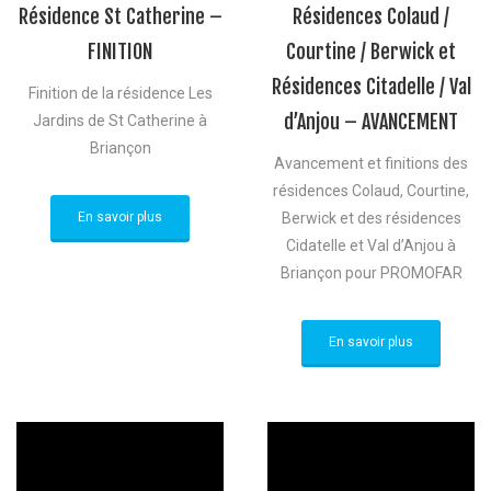
Résidence St Catherine –
Résidences Colaud /
FINITION
Courtine / Berwick et
Résidences Citadelle / Val
Finition de la résidence Les
d’Anjou – AVANCEMENT
Jardins de St Catherine à
Briançon
Avancement et finitions des
résidences Colaud, Courtine,
En savoir plus
Berwick et des résidences
Cidatelle et Val d’Anjou à
Briançon pour PROMOFAR
En savoir plus