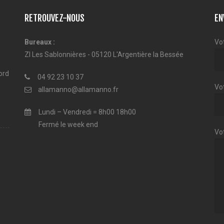
RETROUVEZ-NOUS
EN
Bureaux :
Vo
ZI Les Sablonnières - 05120 L'Argentière la Bessée
ord
04 92 23 10 37
Vot
allamanno@allamanno.fr
Lundi – Vendredi = 8h00 18h00
Fermé le week end
Vo