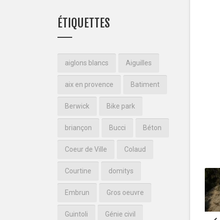
ÉTIQUETTES
aiglons blancs
Aiguilles
aix en provence
Batiment
Berwick
Bike park
briançon
Bucci
Béton
Coeur de Ville
Colaud
Courtine
domitys
Embrun
Gros oeuvre
Guintoli
Génie civil