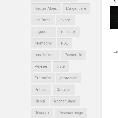
Hautes Alpes
L'argentiere
Les Orres
levage
Logement
mithieux
Montagne
NGE
La
pas de l'ours
Passerelle
Peynier
piste
Promofar
protection
Prébois
Queyras
Risoul
Rocher Blanc
Réseaux
Réseaux neige