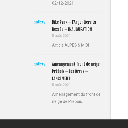
02/12/2021
gallery
Bike Park – L’Argentiere La
Bessée – INAUGURATION
5 août 2021
Article ALPES & MIDI
gallery
Amenagement front de neige
Prébois – Les Orres –
LANCEMENT
5 août 2021
Aménagement du front de
neige de Prébois...