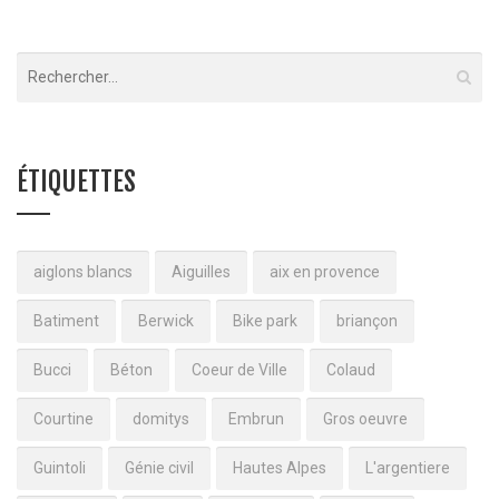
ÉTIQUETTES
aiglons blancs
Aiguilles
aix en provence
Batiment
Berwick
Bike park
briançon
Bucci
Béton
Coeur de Ville
Colaud
Courtine
domitys
Embrun
Gros oeuvre
Guintoli
Génie civil
Hautes Alpes
L'argentiere