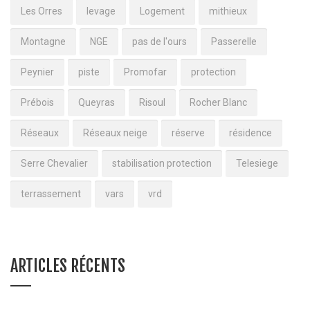
Les Orres
levage
Logement
mithieux
Montagne
NGE
pas de l'ours
Passerelle
Peynier
piste
Promofar
protection
Prébois
Queyras
Risoul
Rocher Blanc
Réseaux
Réseaux neige
réserve
résidence
Serre Chevalier
stabilisation protection
Telesiege
terrassement
vars
vrd
ARTICLES RÉCENTS