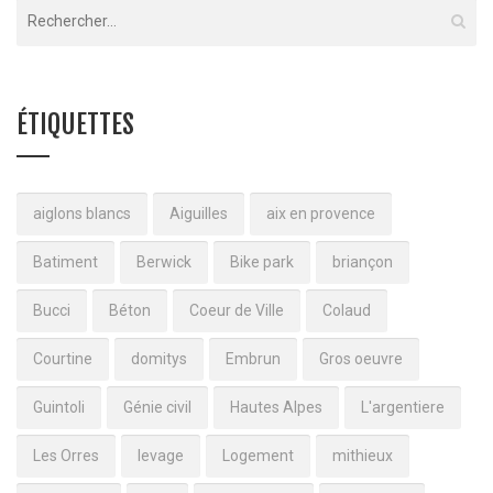
ÉTIQUETTES
aiglons blancs
Aiguilles
aix en provence
Batiment
Berwick
Bike park
briançon
Bucci
Béton
Coeur de Ville
Colaud
Courtine
domitys
Embrun
Gros oeuvre
Guintoli
Génie civil
Hautes Alpes
L'argentiere
Les Orres
levage
Logement
mithieux