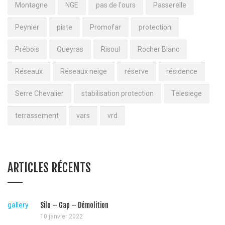
Montagne
NGE
pas de l'ours
Passerelle
Peynier
piste
Promofar
protection
Prébois
Queyras
Risoul
Rocher Blanc
Réseaux
Réseaux neige
réserve
résidence
Serre Chevalier
stabilisation protection
Telesiege
terrassement
vars
vrd
ARTICLES RÉCENTS
gallery
Silo – Gap – Démolition
10 janvier 2022