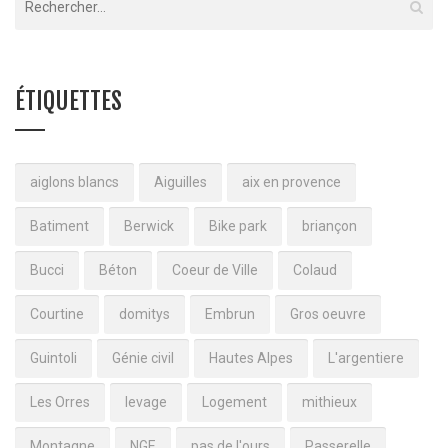
ÉTIQUETTES
aiglons blancs
Aiguilles
aix en provence
Batiment
Berwick
Bike park
briançon
Bucci
Béton
Coeur de Ville
Colaud
Courtine
domitys
Embrun
Gros oeuvre
Guintoli
Génie civil
Hautes Alpes
L'argentiere
Les Orres
levage
Logement
mithieux
Montagne
NGE
pas de l'ours
Passerelle