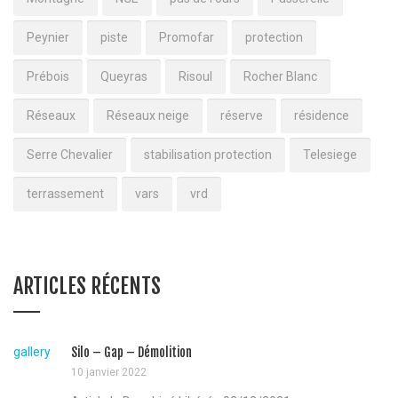
Peynier
piste
Promofar
protection
Prébois
Queyras
Risoul
Rocher Blanc
Réseaux
Réseaux neige
réserve
résidence
Serre Chevalier
stabilisation protection
Telesiege
terrassement
vars
vrd
ARTICLES RÉCENTS
gallery
Silo – Gap – Démolition
10 janvier 2022