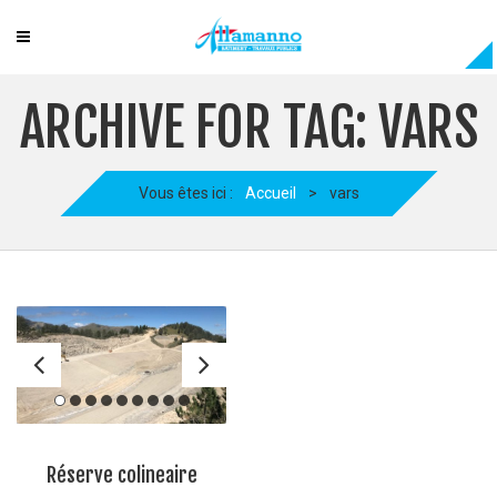
ARCHIVE FOR TAG: VARS
Vous êtes ici :
Accueil
>
vars
Réserve colineaire