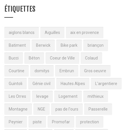
ÉTIQUETTES
aiglons blancs
Aiguilles
aix en provence
Batiment
Berwick
Bike park
briançon
Bucci
Béton
Coeur de Ville
Colaud
Courtine
domitys
Embrun
Gros oeuvre
Guintoli
Génie civil
Hautes Alpes
L'argentiere
Les Orres
levage
Logement
mithieux
Montagne
NGE
pas de l'ours
Passerelle
Peynier
piste
Promofar
protection