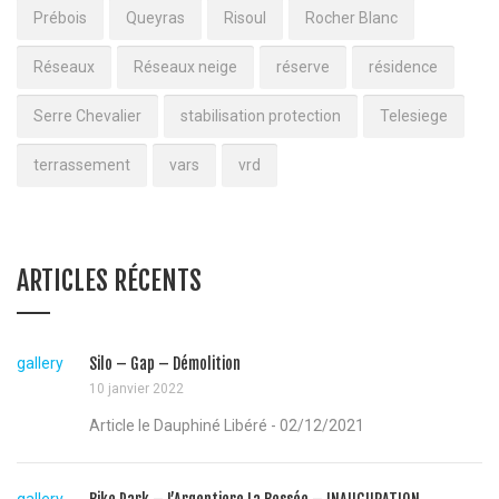
Prébois
Queyras
Risoul
Rocher Blanc
Réseaux
Réseaux neige
réserve
résidence
Serre Chevalier
stabilisation protection
Telesiege
terrassement
vars
vrd
ARTICLES RÉCENTS
gallery
Silo – Gap – Démolition
10 janvier 2022
Article le Dauphiné Libéré - 02/12/2021