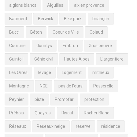
aiglons blancs
Aiguilles
aix en provence
Batiment
Berwick
Bike park
briançon
Bucci
Béton
Coeur de Ville
Colaud
Courtine
domitys
Embrun
Gros oeuvre
Guintoli
Génie civil
Hautes Alpes
L'argentiere
Les Orres
levage
Logement
mithieux
Montagne
NGE
pas de l'ours
Passerelle
Peynier
piste
Promofar
protection
Prébois
Queyras
Risoul
Rocher Blanc
Réseaux
Réseaux neige
réserve
résidence