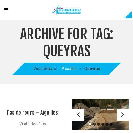
ARCHIVE FOR TAG:
QUEYRAS
Vous êtes ici :
Accueil
>
Queyras
Pas de l’ours – Aiguilles
Visite des élus