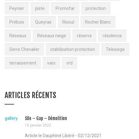
Peynier
piste
Promofar
protection
Prébois
Queyras
Risoul
Rocher Blanc
Réseaux
Réseaux neige
réserve
résidence
Serre Chevalier
stabilisation protection
Telesiege
terrassement
vars
vrd
ARTICLES RÉCENTS
gallery
Silo – Gap – Démolition
10 janvier 2022
Article le Dauphiné Libéré - 02/12/2021