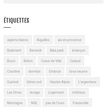
ÉTIQUETTES
aiglons blancs
Aiguilles
aix en provence
Batiment
Berwick
Bike park
briançon
Bucci
Béton
Coeur de Ville
Colaud
Courtine
domitys
Embrun
Gros oeuvre
Guintoli
Génie civil
Hautes Alpes
L'argentiere
Les Orres
levage
Logement
mithieux
Montagne
NGE
pas de l'ours
Passerelle