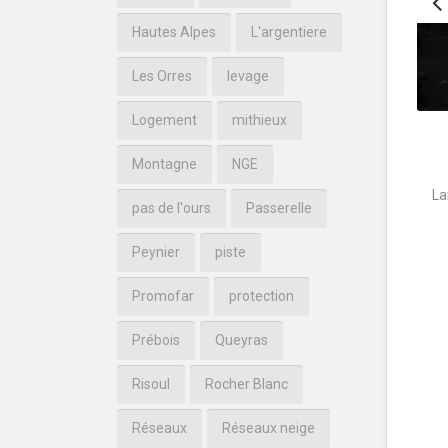
Hautes Alpes
L'argentiere
Les Orres
levage
Logement
mithieux
Montagne
NGE
La
pas de l'ours
Passerelle
Peynier
piste
Promofar
protection
Prébois
Queyras
Risoul
Rocher Blanc
Réseaux
Réseaux neige