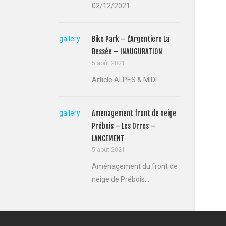
02/12/2021
gallery
Bike Park – L’Argentiere La
Bessée – INAUGURATION
5 août 2021
Article ALPES & MIDI
gallery
Amenagement front de neige
Prébois – Les Orres –
LANCEMENT
5 août 2021
Aménagement du front de
neige de Prébois...