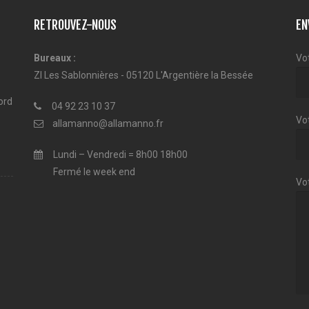
RETROUVEZ-NOUS
EN
Bureaux :
Vo
ZI Les Sablonnières - 05120 L'Argentière la Bessée
ord
04 92 23 10 37
Vot
allamanno@allamanno.fr
Lundi – Vendredi = 8h00 18h00
Fermé le week end
Vo