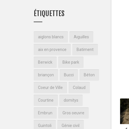
ÉTIQUETTES
aiglons blancs
Aiguilles
aix en provence
Batiment
Berwick
Bike park
briançon
Bucci
Béton
Coeur de Ville
Colaud
Courtine
domitys
Embrun
Gros oeuvre
Guintoli
Génie civil