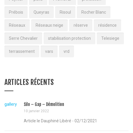
Prébois
Queyras
Risoul
Rocher Blanc
Réseaux
Réseaux neige
réserve
résidence
Serre Chevalier
stabilisation protection
Telesiege
terrassement
vars
vrd
ARTICLES RÉCENTS
gallery
Silo – Gap – Démolition
10 janvier 2022
Article le Dauphiné Libéré - 02/12/2021