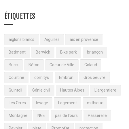
ÉTIQUETTES
aiglons blancs
Aiguilles
aix en provence
Batiment
Berwick
Bike park
briançon
Bucci
Béton
Coeur de Ville
Colaud
Courtine
domitys
Embrun
Gros oeuvre
Guintoli
Génie civil
Hautes Alpes
L'argentiere
Les Orres
levage
Logement
mithieux
Montagne
NGE
pas de l'ours
Passerelle
Peynier
piste
Promofar
protection