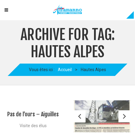
ARCHIVE FOR TAG:
HAUTES ALPES
Vous êtes ici :
Accueil
>
Hautes Alpes
Pas de l’ours – Aiguilles
Visite des élus