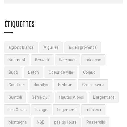
ÉTIQUETTES
aiglons blancs
Aiguilles
aix en provence
Batiment
Berwick
Bike park
briançon
Bucci
Béton
Coeur de Ville
Colaud
Courtine
domitys
Embrun
Gros oeuvre
Guintoli
Génie civil
Hautes Alpes
L'argentiere
Les Orres
levage
Logement
mithieux
Montagne
NGE
pas de l'ours
Passerelle