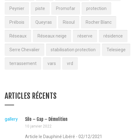
Peynier
piste
Promofar
protection
Prébois
Queyras
Risoul
Rocher Blanc
Réseaux
Réseaux neige
réserve
résidence
Serre Chevalier
stabilisation protection
Telesiege
terrassement
vars
vrd
ARTICLES RÉCENTS
gallery
Silo – Gap – Démolition
10 janvier 2022
Article le Dauphiné Libéré - 02/12/2021