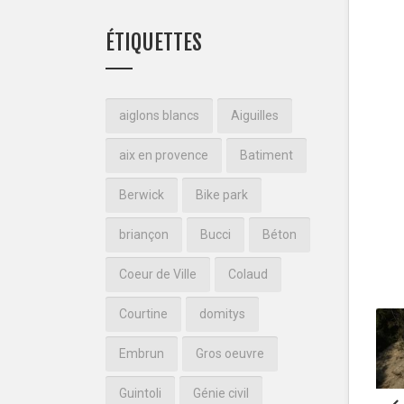
ÉTIQUETTES
aiglons blancs
Aiguilles
aix en provence
Batiment
Berwick
Bike park
briançon
Bucci
Béton
Coeur de Ville
Colaud
Courtine
domitys
Embrun
Gros oeuvre
Guintoli
Génie civil