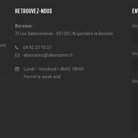
RETROUVEZ-NOUS
EN
Bureaux :
Vo
ZI Les Sablonnières - 05120 L'Argentière la Bessée
ord
04 92 23 10 37
Vot
allamanno@allamanno.fr
Lundi – Vendredi = 8h00 18h00
Fermé le week end
Vo