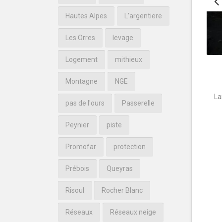
Hautes Alpes
L'argentiere
Les Orres
levage
Logement
mithieux
Montagne
NGE
La
pas de l'ours
Passerelle
Peynier
piste
Promofar
protection
Prébois
Queyras
Risoul
Rocher Blanc
Réseaux
Réseaux neige