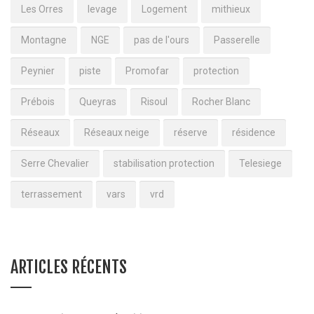
Les Orres
levage
Logement
mithieux
Montagne
NGE
pas de l'ours
Passerelle
Peynier
piste
Promofar
protection
Prébois
Queyras
Risoul
Rocher Blanc
Réseaux
Réseaux neige
réserve
résidence
Serre Chevalier
stabilisation protection
Telesiege
terrassement
vars
vrd
ARTICLES RÉCENTS