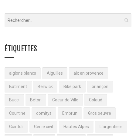
ÉTIQUETTES
aiglons blancs
Aiguilles
aix en provence
Batiment
Berwick
Bike park
briançon
Bucci
Béton
Coeur de Ville
Colaud
Courtine
domitys
Embrun
Gros oeuvre
Guintoli
Génie civil
Hautes Alpes
L'argentiere