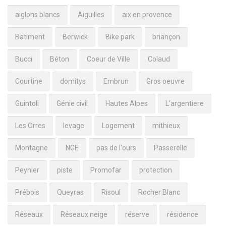
aiglons blancs
Aiguilles
aix en provence
Batiment
Berwick
Bike park
briançon
Bucci
Béton
Coeur de Ville
Colaud
Courtine
domitys
Embrun
Gros oeuvre
Guintoli
Génie civil
Hautes Alpes
L'argentiere
Les Orres
levage
Logement
mithieux
Montagne
NGE
pas de l'ours
Passerelle
Peynier
piste
Promofar
protection
Prébois
Queyras
Risoul
Rocher Blanc
Réseaux
Réseaux neige
réserve
résidence