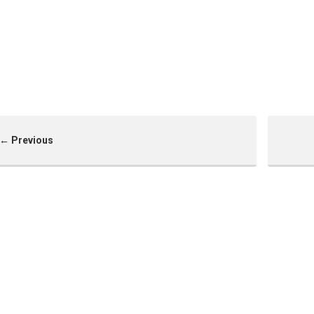
Serre Chevalier
marmottes – Risoul
Risoul
← Previous