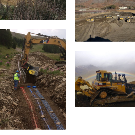
Terrassement piste du
Chazelet – La Grave
La Grave
Extraction – La Saulc
La Saulce
Telesiège du Rocher Bla
Croix de la Nore – Se
Chevalier
Réseaux neige – Piste des