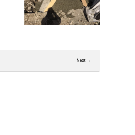
Confortement berge du
Sapey – L’Argentière La
Bessée
L'Argentière La Bessée
Next →