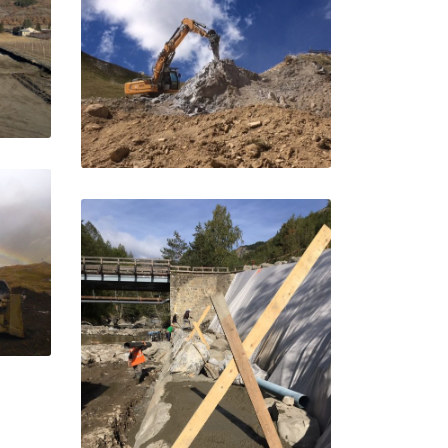
L'Argentière La Bessée
e
Terrassement piste du
Chalvet – Montgenevre
Montgenevre
nc –
rre