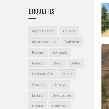
ÉTIQUETTES
aiglons blancs
Aiguilles
aix en provence
Batiment
Berwick
Bike park
briançon
Bucci
Béton
Coeur de Ville
Colaud
Courtine
domitys
Embrun
Gros oeuvre
Guintoli
Génie civil