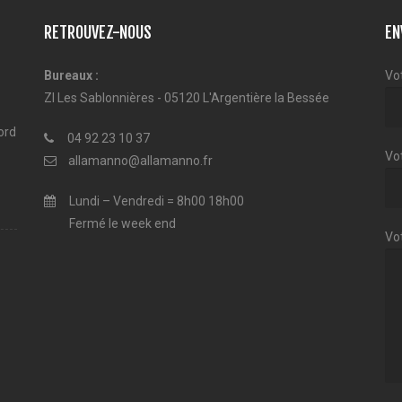
RETROUVEZ-NOUS
EN
Bureaux :
Vo
ZI Les Sablonnières - 05120 L'Argentière la Bessée
ord
04 92 23 10 37
Vot
allamanno@allamanno.fr
Lundi – Vendredi = 8h00 18h00
Fermé le week end
Vo