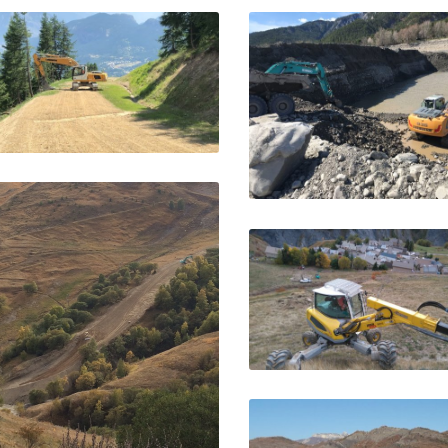
Refection piste de ski – Les
Crêtes – Pelvoux
Extraction – Savine
Pelvoux
Savines le Lac
Réseaux Serre du Coin 
Grave
La Grave