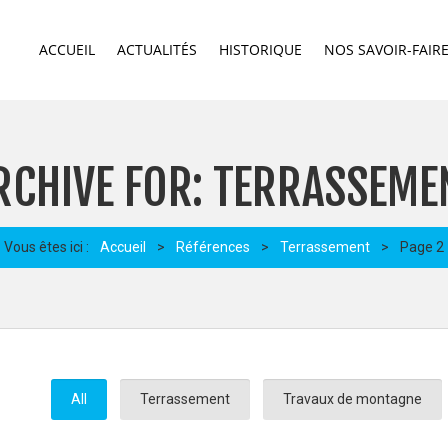
ACCUEIL
ACTUALITÉS
HISTORIQUE
NOS SAVOIR-FAIR
RCHIVE FOR: TERRASSEME
Vous êtes ici :
Accueil
>
Références
>
Terrassement
>
Page 2
All
Terrassement
Travaux de montagne