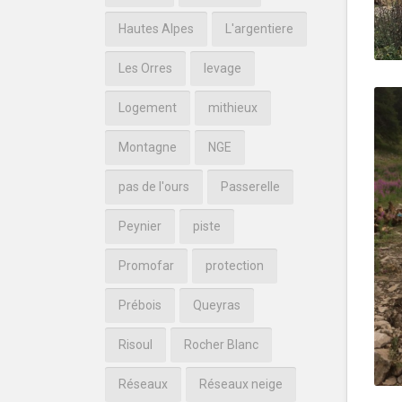
Hautes Alpes
L'argentiere
Les Orres
levage
Logement
mithieux
Montagne
NGE
pas de l'ours
Passerelle
Peynier
piste
Promofar
protection
Prébois
Queyras
Risoul
Rocher Blanc
Réseaux
Réseaux neige