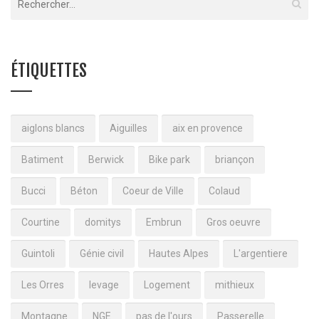
ÉTIQUETTES
aiglons blancs
Aiguilles
aix en provence
Batiment
Berwick
Bike park
briançon
Bucci
Béton
Coeur de Ville
Colaud
Courtine
domitys
Embrun
Gros oeuvre
Guintoli
Génie civil
Hautes Alpes
L'argentiere
Les Orres
levage
Logement
mithieux
Montagne
NGE
pas de l'ours
Passerelle