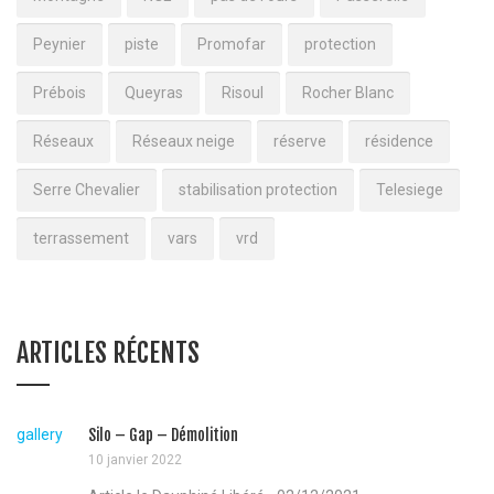
Peynier
piste
Promofar
protection
Prébois
Queyras
Risoul
Rocher Blanc
Réseaux
Réseaux neige
réserve
résidence
Serre Chevalier
stabilisation protection
Telesiege
terrassement
vars
vrd
ARTICLES RÉCENTS
gallery
Silo – Gap – Démolition
10 janvier 2022