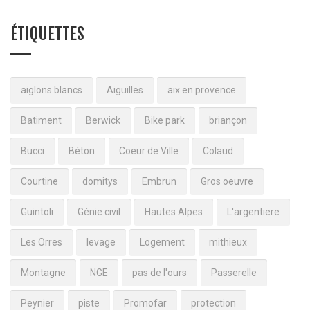
ÉTIQUETTES
aiglons blancs
Aiguilles
aix en provence
Batiment
Berwick
Bike park
briançon
Bucci
Béton
Coeur de Ville
Colaud
Courtine
domitys
Embrun
Gros oeuvre
Guintoli
Génie civil
Hautes Alpes
L'argentiere
Les Orres
levage
Logement
mithieux
Montagne
NGE
pas de l'ours
Passerelle
Peynier
piste
Promofar
protection