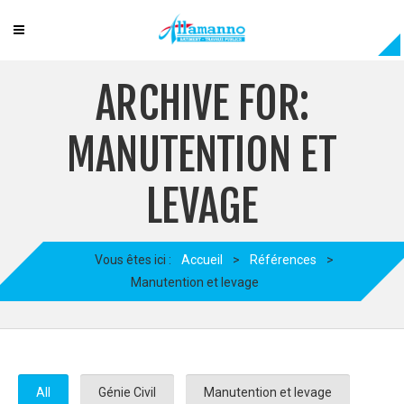
ARCHIVE FOR:
MANUTENTION ET
LEVAGE
Vous êtes ici :
Accueil
>
Références
>
Manutention et levage
All
Génie Civil
Manutention et levage