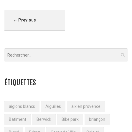
← Previous
ÉTIQUETTES
aiglons blancs
Aiguilles
aix en provence
Batiment
Berwick
Bike park
briançon