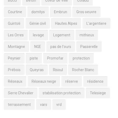
Bucci
Béton
Coeur de Ville
Colaud
Courtine
domitys
Embrun
Gros oeuvre
Guintoli
Génie civil
Hautes Alpes
L'argentiere
Les Orres
levage
Logement
mithieux
Montagne
NGE
pas de l'ours
Passerelle
Peynier
piste
Promofar
protection
Prébois
Queyras
Risoul
Rocher Blanc
Réseaux
Réseaux neige
réserve
résidence
Serre Chevalier
stabilisation protection
Telesiege
terrassement
vars
vrd