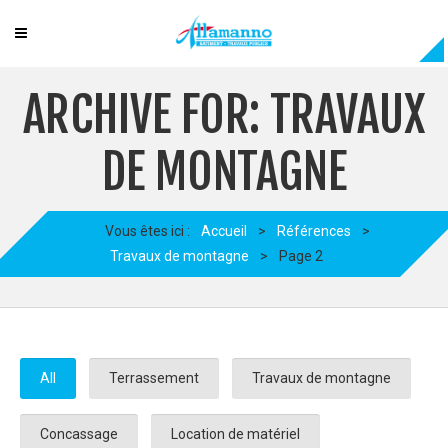
ARCHIVE FOR: TRAVAUX
DE MONTAGNE
Vous êtes ici :
Accueil
>
Références
>
Travaux de montagne
>
Page 2
All
Terrassement
Travaux de montagne
Concassage
Location de matériel