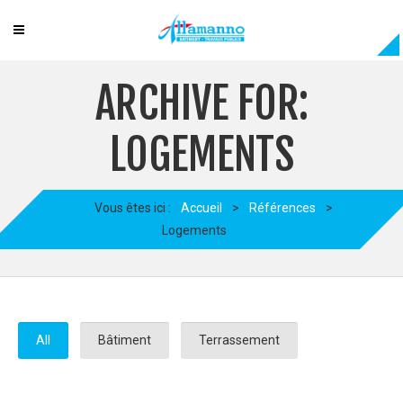
ARCHIVE FOR:
LOGEMENTS
Vous êtes ici :
Accueil
>
Références
>
Logements
All
Bâtiment
Terrassement