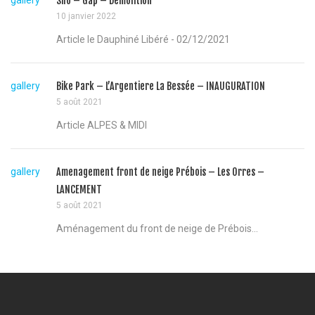
Silo – Gap – Démolition
10 janvier 2022
Article le Dauphiné Libéré - 02/12/2021
gallery
Bike Park – L’Argentiere La Bessée – INAUGURATION
5 août 2021
Article ALPES & MIDI
gallery
Amenagement front de neige Prébois – Les Orres –
LANCEMENT
5 août 2021
Aménagement du front de neige de Prébois...