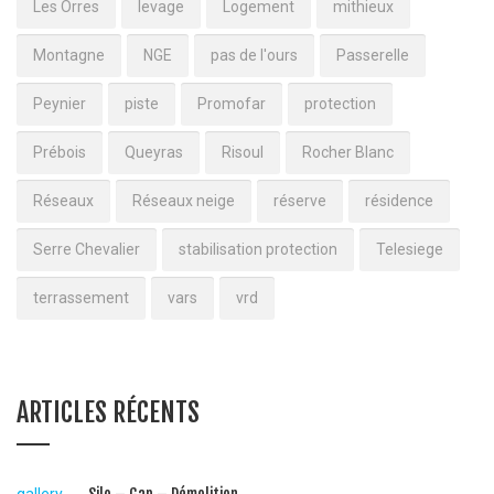
Les Orres
levage
Logement
mithieux
Montagne
NGE
pas de l'ours
Passerelle
Peynier
piste
Promofar
protection
Prébois
Queyras
Risoul
Rocher Blanc
Réseaux
Réseaux neige
réserve
résidence
Serre Chevalier
stabilisation protection
Telesiege
terrassement
vars
vrd
ARTICLES RÉCENTS
gallery