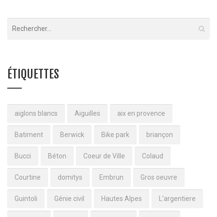
ÉTIQUETTES
aiglons blancs
Aiguilles
aix en provence
Batiment
Berwick
Bike park
briançon
Bucci
Béton
Coeur de Ville
Colaud
Courtine
domitys
Embrun
Gros oeuvre
Guintoli
Génie civil
Hautes Alpes
L'argentiere