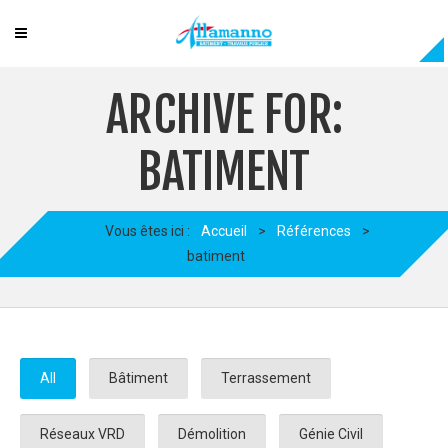
ARCHIVE FOR:
BATIMENT
Vous êtes ici :
Accueil
>
Références
>
batiment
All
Bâtiment
Terrassement
Réseaux VRD
Démolition
Génie Civil