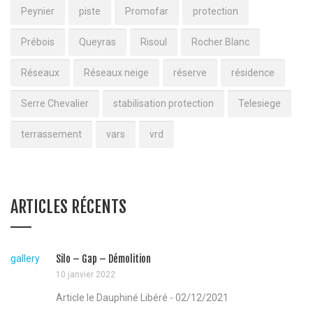
Peynier
piste
Promofar
protection
Prébois
Queyras
Risoul
Rocher Blanc
Réseaux
Réseaux neige
réserve
résidence
Serre Chevalier
stabilisation protection
Telesiege
terrassement
vars
vrd
ARTICLES RÉCENTS
gallery
Silo – Gap – Démolition
10 janvier 2022
Article le Dauphiné Libéré - 02/12/2021