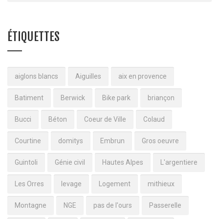
ÉTIQUETTES
aiglons blancs
Aiguilles
aix en provence
Batiment
Berwick
Bike park
briançon
Bucci
Béton
Coeur de Ville
Colaud
Courtine
domitys
Embrun
Gros oeuvre
Guintoli
Génie civil
Hautes Alpes
L'argentiere
Les Orres
levage
Logement
mithieux
Montagne
NGE
pas de l'ours
Passerelle